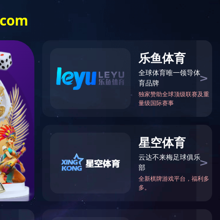
全国服务热

线
0429-4561565
样本下载
下属企业
联系我们