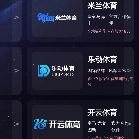


联系

一键

TO