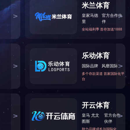


联系

一键

TO
微信公
众号
扫一扫
关注我
们
辽ICP备09009061号-1
辽公网安备21140402000123号
u.com)官方网站
|
KY.COM
|
Kaiyun开云,Kaiyun开云官网,Kaiyun开