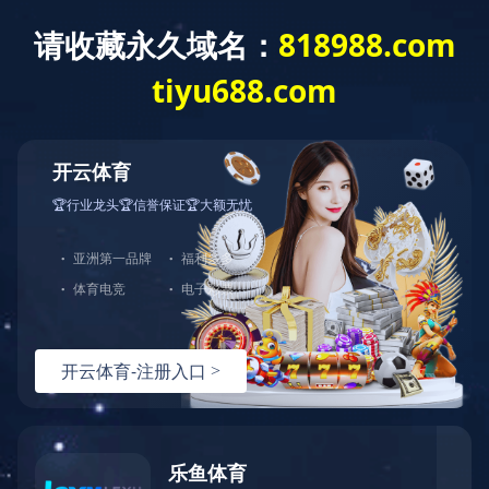
当前位置：首页
新闻资讯
行业动态
多级离心泵的调节方式
来源：http://www.cqgyb.com.cn
时间：2020-12-07
多级离心泵工作原理与地面离心泵一样，当电机带动轴上的叶轮高速旋转时，充满在叶轮内的液体在离心力的作用下，从叶轮中心沿着叶片间的流道甩向叶轮的四
周，由于液体受到叶片的作用，使压力和速度同时增加，经过导壳的流道而被引向次一级的叶轮，这样，逐次地流过所有的叶轮和导壳，进一步使液体的压力能量增
加。将每个叶轮逐级叠加之后，就获得一定扬程，将井下液体举升到地面,这就是不锈钢多级泵的工作原理。
多级离心泵主要特点：
1.立式结构，进出口法兰在同一中心线上，结构紧凑，占地面积小，安装方便。
2.立式结构泵采用集装式结构的机械密封，使安装维护操作更安全、方便，并确保密封的可靠性。
3.多级离心泵的电机轴与泵轴通过联轴器直接连接。
4.卧式泵配加长轴电机，结构简单,安装维护操作简单方便。
5.过流部件均采用不锈钢材质，不污染介质且保证使用寿命长、外形美观。
6.噪声低，振动小。采用标准化设计，通用性好。
多级离心泵的调节方式有哪些，常用的两种方式介绍：
1、阀门节流
改变离心泵流量简单的方法就是调节水泵出口阀门的开度，而多级离心泵转速保持不变(一般为额定转速)，其实质是改变管路特性曲线的位置来改变泵的工况点。水
泵特性曲线Q-H与管路特性曲线Q-∑h的交点为阀门全开时水泵的极限工况点。关小阀门时，管道局部阻力增加，水泵工况点向左移，相应流量减少。葫芦岛离心泵阀门全
关时，相当于阻力无限大，流量为零，此时管路特性曲线与纵坐标重合。由此可见，以关小阀门来控制流量时，多级离心泵本身的供水能力不变，扬程特性不变，管阻
特性将随阀门开度的改变而改变。这种方法操作简便、流量连续，可以在某一大流量与零之间随意调节，且无需额外投资，适用场合很广。但节流调节是以消耗离心泵
的多余能量来维持一定的供给量，离心泵的效率也将随之下降，经济上不太合理。
2、变频调速
工况点偏离高效区是水泵需要调速的基本条件。当葫芦岛离心泵多级离心泵的转速改变时，阀门开度保持不变(通常为大开度)，管路系统特性不变，而供水能力和
扬程特性随之改变。在所需流量小于额定流量的情况下，变频调速时的扬程比阀门节流小，所以变频调速所需的供水功率也比阀门节流小。很显然，与阀门节流相比，
变频调速的节能效果很突出，卧式多级离心泵的工作效率更高。另外，采用变频调速后，不仅有利于降低离心泵发生汽蚀的可能性，而且还可以通过对升速/降速时间的
预置来延长开机/停机过程，使动态转矩大为减小，从而在很大程度上消除了破坏性的水锤效应，大大延长了水泵和管道系统的寿命。
多级离心泵采用了国家推荐使用的高效节能水力模型，具有葫芦岛离心泵高效节能、性能范围广、运行安全平稳、低噪音、长寿命、安装维修方便等优点;通过改变
泵的材质、密封形式和增加冷却系统，可输送热水、油类、腐蚀性和含磨料的介质等。不同的多级离心泵厂家生产不同的多级离心泵型号，多级离心泵是将具有同样功
能的两个以上的泵集合在一起，流体通道结构上，表现在级的介质泄压口与第二级的进口相通，第二级的介质泄压口与第三级的进口相通，如此串联的机构形成了多级
离心泵。多级离心泵的意义在于提高设定压力。
（来源丨http://www.cqgyb.com.cn，如有侵权请联系我们立即删除）
返回列表

上一篇
多级泵试车前的准备
下一篇
引起水泵不上水的原因
辽ICP备09009061号-1
辽公网安备000000
版权所有：ANBO.COM
技术支持：辽宁华睿科技有限公司
地址：
辽宁省葫芦岛市高桥经济开发区