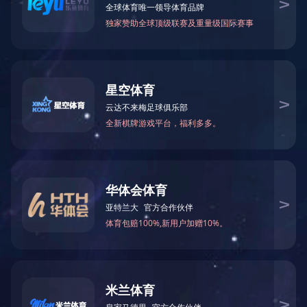
开云app官方在线入口
|
星空平台
|
XINGKONG.COM
|
乐鱼官方
站页面登录入口
|
开云体育(中国)官方网站
|
九游体育
(www.jiuyou.com)官方网站
|
KY.COM
|
Kaiyun开云,Kaiyun开云官
网,Kaiyun开云平台,Kaiyun开云官方网站
|
华体会app,华体会体育,
华体会,华体会体育app
|


