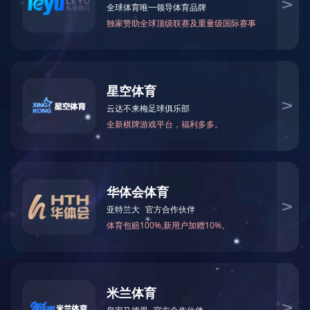
(www.jiuyou.com)官方网站
|
KY.COM
|
Kaiyun开云,Kaiyun开云官
网,Kaiyun开云平台,Kaiyun开云官方网站
|
华体会app,华体会体育,
华体会,华体会体育app
|


