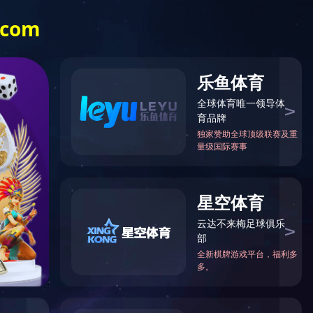
全国服务热

线
0429-4561565
样本下载
下属企业
联系我们
程中油漆完全不与空气接触，直接将油漆加压至高压,使喷射的油漆中不再含有水分和空气杂尘微粒，从根本上解决了高压气体所带来的水
由于无气喷涂时没有反弹力，喷涂角落和边缘时变得非常容易，使角落和边缘同样能得到均匀光滑平整的涂层。ANBO.COM喷涂时几乎没有漆
需要灌溉引水，自吸能力达7米以上。直径在10mm以下的颗粒，泥浆等均可以毫不费力地通过。由于隔膜将被输送介质和传动机械件分开，
压机、气泵少不了电源。