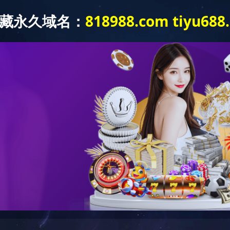
产品应用
新闻资讯
营销服务
气动喷漆隔膜泵性能分析
来源：www.shuibeng.com.cn/
时间：2020-12-21
溶剂、染剂、白乳胶、环氧胶水、淀粉胶、汽油、酒精、酸、盐酸等）。而其材料的机械强度为国产的5-10倍。
无电火花。
大幅度降低雾滴在漆件表面的反弹率，与传统的气液混合型喷漆设备比较，新型无气喷涂隔膜泵泵的技术特点就是采用气液分离式加压结构（柱塞加压原理），在喷漆过
均匀,漆膜更牢固、更美观，并避免流柱等油漆表面缺陷产生，确保形成高质量的油漆表面。喷涂一遍可形成0.05mm-0.25mm的薄涂层,甚至是1mm-2mm的厚涂层。
量运行方式，初步统计降低综合成本为5-10%。
机构的设计和品质，其运行寿命高于国产5-8倍。由于气动隔膜泵的显著特点，不仅在溶剂的输送方面，而且将有可能渗透到多方领域。ANBO.COM隔膜泵的特点：不
长。根据不同介质，ANBO.COM隔膜分不同的材质可以满足不同用户的要求。气动隔膜泵属于气动工具，它的动力源是来自压缩空气，无需电源，但产生压缩空气的空
我们立即删除）
返回列表
