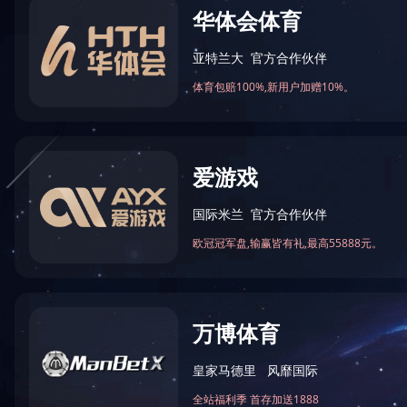
联系我们
0429-4561565
地址：
辽宁省葫芦岛市高桥经济开发区
ANBO.COM
版权所有
辽宁华睿科技有限公司技术支持
开云app官方在线入口
|
星空平台
|
XINGKONG.COM
|
乐鱼官方
云平台,Kaiyun开云官方网站
|
华体会app,华体会体育,华体会,华体