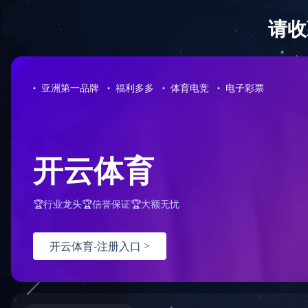
首页
ANBO.COM
产品展厅
当前位置：首页
新闻资讯
行业动态
新闻资讯
公司新闻
行业动态
气动喷漆隔膜泵性能分析如下：
1、泵体内结构材料适合各种溶剂（黏合剂、油漆、弥散剂、
2、以压缩空气为动力源，现场无任何的电力控制及装置，
3、泵体输出的恒定压力，确保喷涂微雾化的高压要求。从而
分及灰尘问题,油漆从喷枪喷出后直接雾化，使油雾颗粒更细、更
雾，可不戴口罩进行作业，减少了环境污染。
4.在提升漆面品质的同时，由于油料的微雾化和泵为100%能
5、可以空运行、无死点、无渗漏，几乎无维修要求。泵内运行
所以介质绝对不会向外泄露。且泵本身无轴封，使用寿命大大延
（来源丨https://www.shuibeng.com.cn/，如有侵权请联系
上一篇
潜水泵和污水泵区别
下一篇
水泵轴磨损现场修复方法