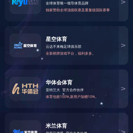


