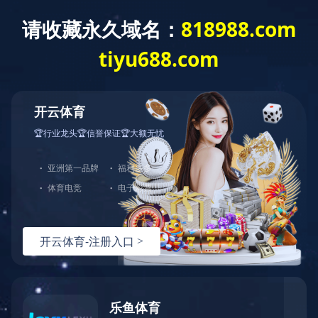
当前位置：首页
新闻资讯
行业动态
化工泵怎样实现高密封状态
来源：https://www.shuibeng.com.cn/
时间：2021-06-16
化工泵用途：化工泵广泛应用于化工、石油、冶金、轻工、合成纤维、环保、食品、医药等部门，为提高产品质量、减少跑、冒、滴、漏，防止污染，改善环境，
发挥很大的作用。那它是如何实现高密封状态的？ 葫芦岛离心泵就这个问题可以从以下两个方面说明。
1.密封形式
对于静密封来说，葫芦岛离心泵通常只有密封垫和密封圈两种形式，而密封圈又以o型圈应用最广；对于动密封，化工泵很少采用填料密封，以机械密封为主，机械
密封又有单端面和双端面、平衡型和非平衡型之分，平衡型适用于高压介质的密封（通常指压力大于1.0mpa），双端面机封主要用于高温、易结晶、有粘度、含颗粒以
及有毒挥发的介质，双端面机封应向密封腔中注入隔离液，其压力一般高于介质压力0.07~0.1mpa.
2.密封材料
化工泵静密封的材料一般采用氟橡胶，特殊情况才采用聚四氟材料；机械密封动静环的材料配置较为关键，并不是硬质合金对硬质合金就最好，价格高是一方面，
两者没有硬度差也并不合理，所以 葫芦岛离心泵建议您最好根据介质特点区别对待。
返回列表

上一篇
机油泵检修与装配注意事项
下一篇
水泵轴承维修方法
辽ICP备09009061号-1
辽公网安备000000
版权所有：ANBO.COM
技术支持：辽宁华睿科技有限公司
地址：
辽宁省葫芦岛市高桥经济开发区
开云app官方在线入口
|
星空平台
|
XINGKONG.COM
|
乐鱼官方
站页面登录入口
|
开云体育(中国)官方网站
|
九游体育
(www.jiuyou.com)官方网站
|
KY.COM
|
Kaiyun开云,Kaiyun开云官
网,Kaiyun开云平台,Kaiyun开云官方网站
|
华体会app,华体会体育,
华体会,华体会体育app
|