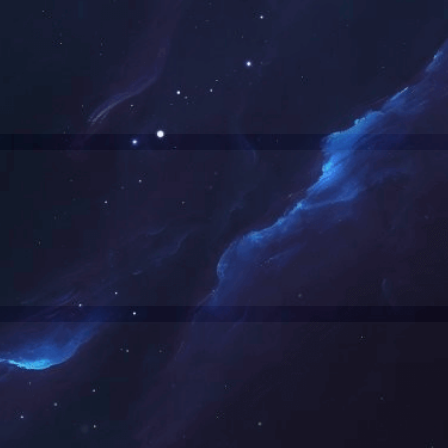
站页面登录入口
|
开云体育(中国)官方网站
|
九游体育(www.jiuyo
会体育app
|