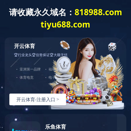
当前位置：首页
新闻资讯
行业动态
水泵怎么选型，注意事项
来源：葫芦岛离心泵生产厂家
时间：2023-08-03
1、选用多台水泵时，要考虑流量的衰减，一般附加5%～10%的裕量。
2、水泵并联不宜超过3台，即进行制冷主机选择时也不宜超过三台。
3、大中型工程应分别设置冷,热水循环泵。
一般，冷冻水泵和冷却水泵的台数应和制冷主机一一对应，并考虑一台备用。补水泵一般按照一用一备的原则选取，以保证系统可靠的补水。
水泵铭牌一般标有额定流量和扬程等参数（见泵标牌）。葫芦岛离心泵生产厂家我们在选择水泵的时候就需要首先确定水泵的流量和扬程，进而根据安装要求和现
场情况确定相应的水泵。
（1）冷冻水泵、冷却水泵流量计算公式：
L（m3/h）=Q(Kw)×(1.15~1.2)/(5℃×1.163)
Q-制冷主机的制冷量，Kw；
L-冷冻冷却水泵的流量，m3/h。
（2）补给水泵的流量：
正常补给水量为系统循环水量的1%～2%，但是选择补给水泵时，葫芦岛离心泵生产厂家补给水泵的流量除应满足上述水系统的正常补水量外，还应考虑发生事故时
所增加的补给水量，因此，补给水泵的流量通常不小于正常补水量的4倍。
补给水箱的有效容积可按1～1.5h的正常补水量考虑。
（3）冷冻水泵扬程的组成 ：
制冷机组蒸发器水阻力：一般为5~7mH2O；（具体可参看产品样本）
末端设备（空气处理机组、风机盘管等）表冷器或蒸发器水阻力：一般为5~7mH2O；（具体值可参看产品样本）
回水过滤器，二通调节阀等的阻力，一般为3~5mH2O；
分水器、集水器水阻力：一般一个为3mH2O；
制冷系统水管路沿程阻力和局部阻力损失：一般为7~10mH2O；
上所述，冷冻水泵扬程为26~35mH2O，一般为32~36mH2O。
注意：扬程的计算要根据制冷系统的具体情况而定，不可照搬经验值！
（4）冷却水泵扬程的组成：
制冷机组冷凝器水阻力：一般为5~7mH2O；（具体值可参看产品样本）
冷却塔喷头喷水压力：一般为2~3mH2O；
冷却塔（开式冷却塔）接水盘到喷嘴的高差：葫芦岛离心泵生产厂家一般为2~3mH2O；
回水过滤器，二通调节阀等的阻力，一般为3~5mH2O；
制冷系统水管路沿程阻力和局部阻力损失：一般为5~8mH2O；
综上所述，冷却水泵扬程为17~26mH2O，一般为21~25mH2O。
（5）补水泵扬程：
扬程为定压点与最高点距离+水泵吸水端和出水端阻力+3～5mH2O的富裕扬程。
返回列表

上一篇
水泵维修常见故障有哪些 几招让你轻松解决水泵故障问题