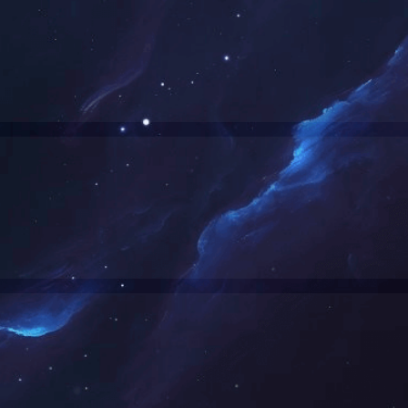
行业统一设计，因此型谱统一，零件通用性高，安装尺寸一致，方便用户选型及维修时的零部件采购。
件组成，转子由悬架部件支撑。
，泵维护、保养时在泵体及进出口管路不用拆卸的情况下，即可退出转子及支撑部件进行维修。
于清水的液体之用，温度不高于80℃。适用于工业和城市给水、排水、自来水管网远距离输送，也可用于农业排灌及矿山、井下排水。
似于清水的液体之用，液体温度不高于105℃。适用工厂、矿山和城市供热系统循环、增压，各种工艺用热系统。也可为各种民用和工业锅炉配套。根据用户要求，可为您生产
04℃，采用不锈钢材质，轴封采用机械密封。
站页面登录入口
|
开云体育(中国)官方网站
|
九游体育(www.jiuyo
会体育app
|