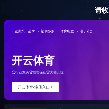
首页
ANBO.COM
产品展厅
当前位置：首页
产品展厅
IS、ISR单级单吸卧式离心泵
产品展厅
大
大
D、MD、DG、DF卧式多级离心泵
型
型
S(R)、Sh(R)型中开泵


TDOS型双吸中开离心泵
高吸程矿用卧式多级泵
MD(P)型煤矿耐用多级离心泵(自平衡)
MD(SSP)型双入口对称平衡泵
ZDG、DG型次高压锅炉给水泵
DL、LG单吸多级立式离心泵
单级单吸立式离心泵
IS、ISR单级单吸卧式离心泵
ISW、ISZ型卧式直联泵(管道泵）
WQ型无堵塞潜水排污泵
QJ系列潜水电泵
配件专区
产品介绍
IS型单级单吸清水离心泵，系根据国际标准ISO2858所规定的性能
切割型等130多个规格供您选用。
型号意义