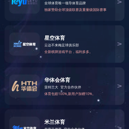
D型卧式多级离心泵
MD型卧式多级离心泵
小
大
型
型
D型卧式多级离心泵
DG型卧式多级离心泵
大
大
型
型