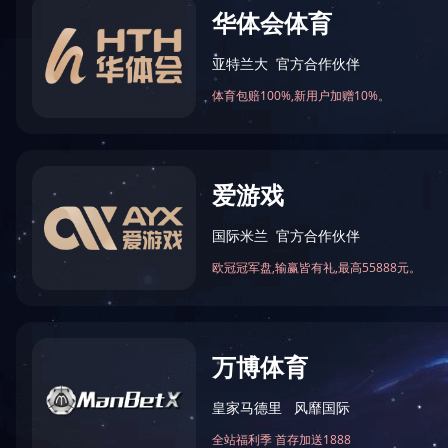
卧式多级泵主要用于矿山、矿井下排水、矿业选厂等行业，在
卧式多级泵转速较高的危害
1、振动明显
卧式多级泵的转速过高会与管道一同出现剧烈的振动，容易
2、安全事故
使得供电线路频率上升，出现用电设备的问题，比如电机发
3、过载而跳闸
水泵的转速超过了额定转速，负载阻力也会慢慢地变大，那
4、烧毁电机
水泵的转速特别高的时候，不仅仅会加快转子部件的磨损，
5、毁坏零件
当水泵的转速变高时，水泵运行的速度会加快，冲击也会变
6、吸不上水
水泵转速过高也会对吸程产生一定的影响，水源比较深、外
上一篇
水泵的选型‍
下一篇
常见卧式多级泵管路连接方式
联系我们
0429-4561565
地址：
辽宁省葫芦岛市高桥经济开发区
ANBO.COM
版权所有
辽宁华睿科技有限公司技术支持
开云app官方在线入口
|
星空平台
|
XINGKONG.COM
|
乐鱼官方
云平台,Kaiyun开云官方网站
|
华体会app,华体会体育,华体会,华体