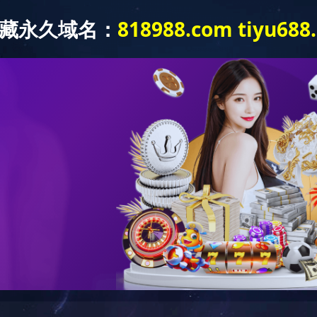
产品应用
新闻资讯
营销服务
卧式多级泵转速偏高的危害
来源：http://tdpump.com/
时间：2023-04-10