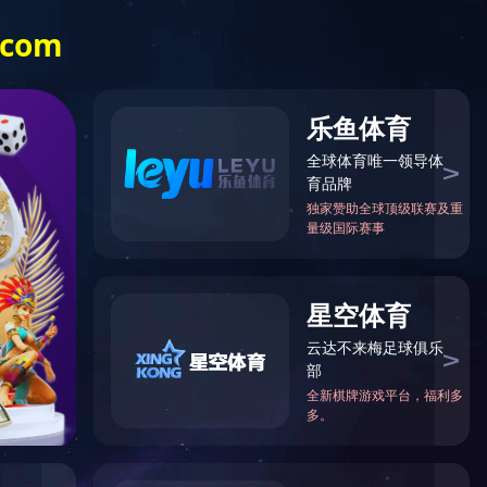
全国服务热

线
0429-4561565
样本下载
下属企业
联系我们